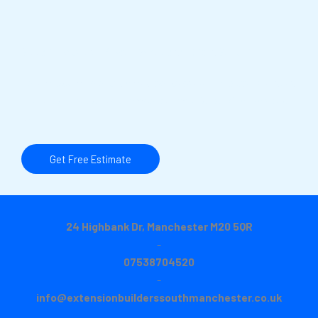
Sleep in Absolute Peace Wake up to Bright Sunshine
Lorem ipsum dolor sit amet, consectetur adipiscing elit. Ut
elit tellus, luctus nec ullamcorper mattis, pulvinar dapibus
leo.
Get Free Estimate
24 Highbank Dr, Manchester M20 5QR
-
07538704520
-
info@extensionbuilderssouthmanchester.co.uk