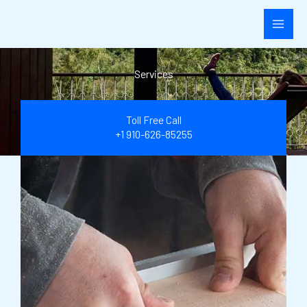
Skip
to
content
Services
Toll Free Call
+1 910-626-85255